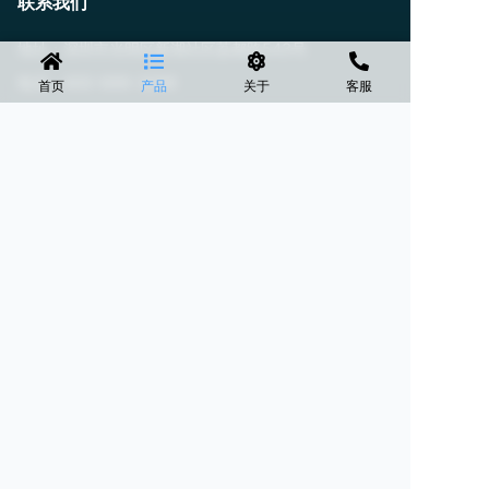
联系我们
地址：深圳市光明区新湖社区荔都路543号
电话：400-699-3268
首页
产品
关于
客服
邮箱：service@szhythb.com
关注我们
© ·
盘企CMS
技术支持
恒亚通环保
保留所有权利